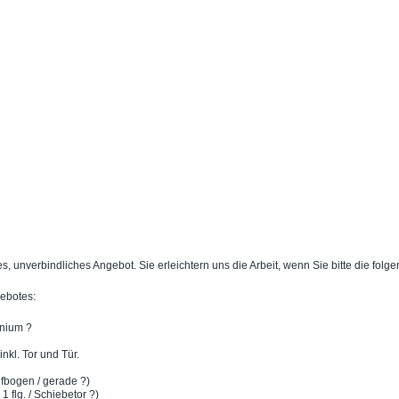
es, unverbindliches Angebot. Sie erleichtern uns die Arbeit, wenn Sie bitte die fo
gebotes:
inium ?
kl. Tor und Tür.
fbogen / gerade ?)
 1 flg. / Schiebetor ?)