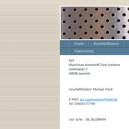
Home
Kunststoffzäune
Datenschutz
AZS
Aluminium Kunststoff Zaun Systeme
Lindenplatz 5
04838 Jesewitz
Geschäftsfuhrer: Michael Stock
E-Mail:
azs-zaunsysteme@web.de
Tel. 034241/57740
Ust- Id Nr.:
DE 262289694