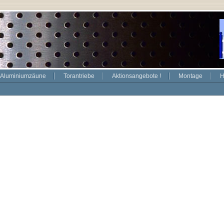
Aluminiumzäune
Torantriebe
Aktionsangebote !
Montage
H